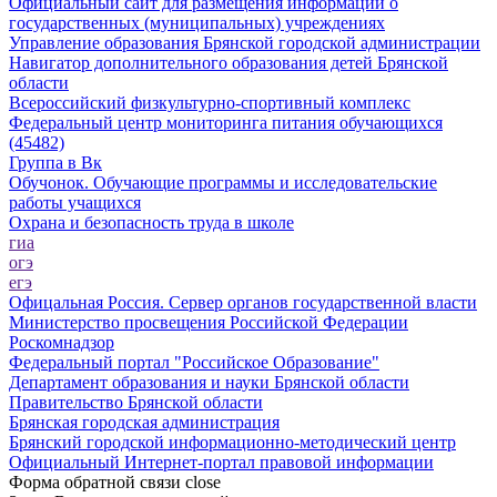
Официальный сайт для размещения информации о
государственных (муниципальных) учреждениях
Управление образования Брянской городской администрации
Навигатор дополнительного образования детей Брянской
области
Всероссийский физкультурно-спортивный комплекс
Федеральный центр мониторинга питания обучающихся
(45482)
Группа в Вк
Обучонок. Обучающие программы и исследовательские
работы учащихся
Охрана и безопасность труда в школе
гиа
огэ
егэ
Офицальная Россия. Сервер органов государственной власти
Министерство просвещения Российской Федерации
Роскомнадзор
Федеральный портал "Российское Образование"
Департамент образования и науки Брянской области
Правительство Брянской области
Брянская городская администрация
Брянский городской информационно-методический центр
Официальный Интернет-портал правовой информации
Форма обратной связи
close