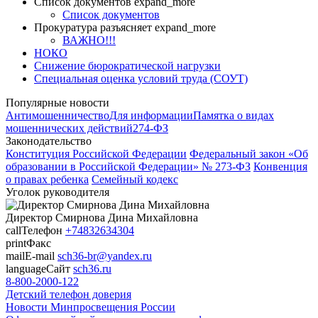
Список документов
expand_more
Список документов
Прокуратура разъясняет
expand_more
ВАЖНО!!!
НОКО
Снижение бюрократической нагрузки
Специальная оценка условий труда (СОУТ)
Популярные новости
Антимошенничество
Для информации
Памятка о видах
мошеннических действий
274-ФЗ
Законодательство
Конституция Российской Федерации
Федеральный закон «Об
образовании в Российской Федерации» № 273-ФЗ
Конвенция
о правах ребенка
Семейный кодекс
Уголок руководителя
Директор
Смирнова Дина Михайловна
call
Телефон
+74832634304
print
Факс
mail
E-mail
sch36-br@yandex.ru
language
Сайт
sch36.ru
8-800-2000-122
Детский телефон доверия
Новости Минпросвещения России