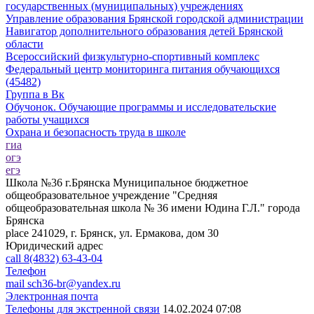
государственных (муниципальных) учреждениях
Управление образования Брянской городской администрации
Навигатор дополнительного образования детей Брянской
области
Всероссийский физкультурно-спортивный комплекс
Федеральный центр мониторинга питания обучающихся
(45482)
Группа в Вк
Обучонок. Обучающие программы и исследовательские
работы учащихся
Охрана и безопасность труда в школе
гиа
огэ
егэ
Школа №36 г.Брянска
Муниципальное бюджетное
общеобразовательное учреждение "Средняя
общеобразовательная школа № 36 имени Юдина Г.Л." города
Брянска
place
241029, г. Брянск, ул. Ермакова, дом 30
Юридический адрес
call
8(4832) 63-43-04
Телефон
mail
sch36-br@yandex.ru
Электронная почта
Телефоны для экстренной связи
14.02.2024 07:08