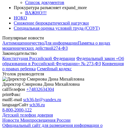
Список документов
Прокуратура разъясняет
expand_more
ВАЖНО!!!
НОКО
Снижение бюрократической нагрузки
Специальная оценка условий труда (СОУТ)
Популярные новости
Антимошенничество
Для информации
Памятка о видах
мошеннических действий
274-ФЗ
Законодательство
Конституция Российской Федерации
Федеральный закон «Об
образовании в Российской Федерации» № 273-ФЗ
Конвенция
о правах ребенка
Семейный кодекс
Уголок руководителя
Директор
Смирнова Дина Михайловна
call
Телефон
+74832634304
print
Факс
mail
E-mail
sch36-br@yandex.ru
language
Сайт
sch36.ru
8-800-2000-122
Детский телефон доверия
Новости Минпросвещения России
Официальный сайт для размещения информации о